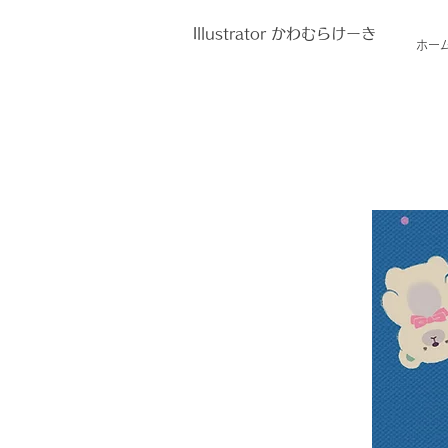
Illustrator かわむらけーき
ホー